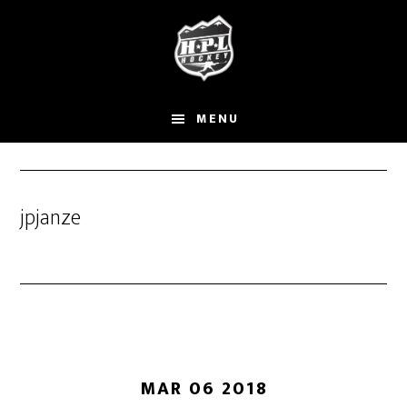
Skip
Skip
to
to
main
primary
content
sidebar
MENU
jpjanze
MAR 06 2018